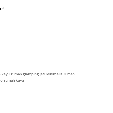
gu
h kayu
,
rumah glamping jati minimalis
,
rumah
lo
,
rumah kayu