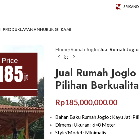
SRIKAND
I PRODUK
LAYANAN
HUBUNGI KAMI
Home
/
Rumah Joglo
/
Jual Rumah Joglo
Jual Rumah Joglo
Pilihan Berkualita
Rp
185,000,000.00
Bahan Baku Rumah Joglo : Kayu Jati Pil
Dimensi Ukuran : 6×8 Meter
Style/Model : Minimalis