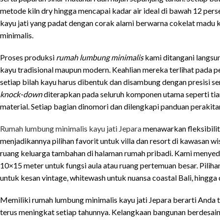
metode kiln dry hingga mencapai kadar air ideal di bawah 12 pers
kayu jati yang padat dengan corak alami berwarna cokelat madu
minimalis.
Proses produksi
rumah lumbung minimalis
kami ditangani langsun
kayu tradisional maupun modern. Keahlian mereka terlihat pada
setiap bilah kayu harus dibentuk dan disambung dengan presisi s
knock-down
diterapkan pada seluruh komponen utama seperti ti
material. Setiap bagian dinomori dan dilengkapi panduan perakitan 
Rumah lumbung minimalis kayu jati Jepara
menawarkan fleksibilit
menjadikannya pilihan favorit untuk villa dan resort di kawasan 
ruang keluarga tambahan di halaman rumah pribadi. Kami menyedi
10×15 meter untuk fungsi aula atau ruang pertemuan besar. Pilihan
untuk kesan vintage, whitewash untuk nuansa coastal Bali, hingg
Memiliki rumah lumbung minimalis kayu jati Jepara berarti Anda t
terus meningkat setiap tahunnya. Kelangkaan bangunan berdesain 