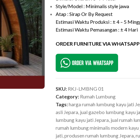
Style/Model : Minimalis style jawa
Atap : Sirap Or By Request
Estimasi Waktu Produksi : ± 4 – 5 Ming
Estimasi Waktu Pemasangan : ± 4 Hari
ORDER FURNITURE VIA WHATSAPP
SKU:
RKJ-LMBNG 01
Category:
Rumah Lumbung
Tags:
harga rumah lumbung kayu jati J
asli Jepara
,
jual gazebo lumbung kayu ja
lumbung kayu jati Jepara
,
jual rumah lu
rumah lumbung minimalis modern kayu j
jati
,
produsen rumah lumbung Jepara
,
r