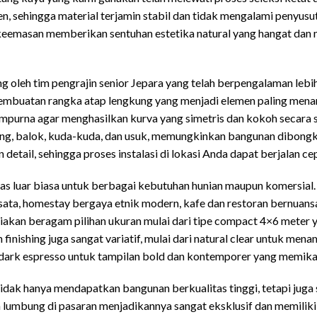
en, sehingga material terjamin stabil dan tidak mengalami penyus
 keemasan memberikan sentuhan estetika natural yang hangat dan
g oleh tim pengrajin senior Jepara yang telah berpengalaman leb
 pembuatan rangka atap lengkung yang menjadi elemen paling men
empurna agar menghasilkan kurva yang simetris dan kokoh secara s
ang, balok, kuda-kuda, dan usuk, memungkinkan bangunan dibon
detail, sehingga proses instalasi di lokasi Anda dapat berjalan cep
as luar biasa untuk berbagai kebutuhan hunian maupun komersial
wisata, homestay bergaya etnik modern, kafe dan restoran bernuans
akan beragam pilihan ukuran mulai dari tipe compact 4×6 meter y
 finishing juga sangat variatif, mulai dari natural clear untuk me
a dark espresso untuk tampilan bold dan kontemporer yang memika
idak hanya mendapatkan bangunan berkualitas tinggi, tetapi juga s
lumbung di pasaran menjadikannya sangat eksklusif dan memiliki d