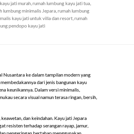
kayu jati murah
,
rumah lumbung kayu jati tua
,
h lumbung minimalis Jepara
,
rumah lumbung
lis kayu jati untuk villa dan resort
,
rumah
ung pendopo kayu jati
al Nusantara ke dalam tampilan modern yang
ng membedakannya dari jenis bangunan kayu
ena keunikannya. Dalam versi minimalis,
ukau secara visual namun terasa ringan, bersih,
 keawetan, dan keindahan. Kayu jati Jepara
at resisten terhadap serangan rayap, jamur,
at dan pengeringan bertahap menggunakan