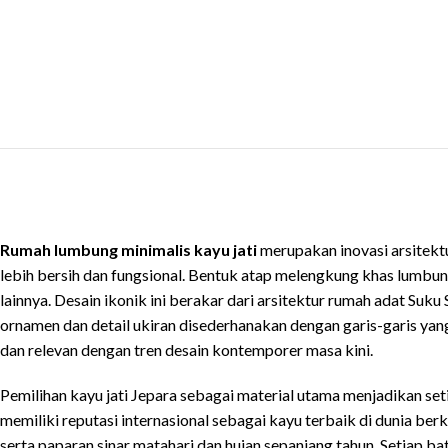
Rumah lumbung minimalis kayu jati
merupakan inovasi arsitek
lebih bersih dan fungsional. Bentuk atap melengkung khas lumbu
lainnya. Desain ikonik ini berakar dari arsitektur rumah adat Su
ornamen dan detail ukiran disederhanakan dengan garis-garis yan
dan relevan dengan tren desain kontemporer masa kini.
Pemilihan kayu jati Jepara sebagai material utama menjadikan set
memiliki reputasi internasional sebagai kayu terbaik di dunia be
serta paparan sinar matahari dan hujan sepanjang tahun. Setiap 