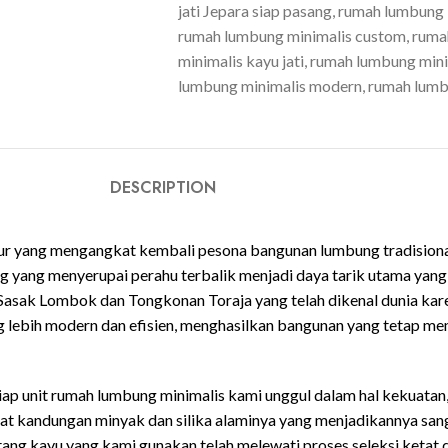
jati Jepara siap pasang
,
rumah lumbung 
rumah lumbung minimalis custom
,
ruma
minimalis kayu jati
,
rumah lumbung minima
lumbung minimalis modern
,
rumah lumb
DESCRIPTION
tur yang mengangkat kembali pesona bangunan lumbung tradision
ng yang menyerupai perahu terbalik menjadi daya tarik utama ya
ku Sasak Lombok dan Tongkonan Toraja yang telah dikenal dunia kar
g lebih modern dan efisien, menghasilkan bangunan yang tetap mem
iap unit rumah lumbung minimalis kami unggul dalam hal kekuatan,
rkat kandungan minyak dan silika alaminya yang menjadikannya sang
batang kayu yang kami gunakan telah melewati proses seleksi ket