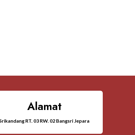
Jual Rumah L
Custom Berku
Rp
96,000,000
Alamat
Srikandang RT. 03 RW. 02 Bangsri Jepara