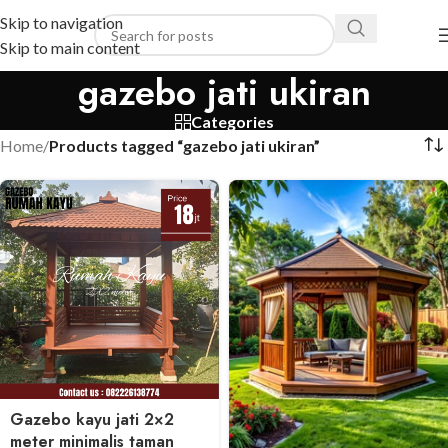
Skip to navigation
Skip to main content
gazebo jati ukiran
Categories
Home
/
Products tagged “gazebo jati ukiran”
Gazebo kayu jati 2×2
meter minimalis taman