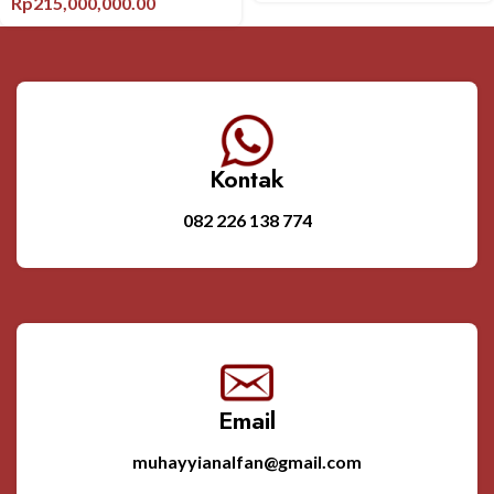
Rp
215,000,000.00
Kontak
082 226 138 774
Email
muhayyianalfan@gmail.com