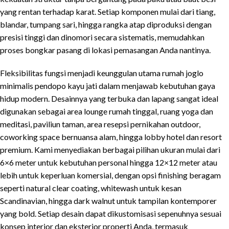
yang rentan terhadap karat. Setiap komponen mulai dari tiang,
blandar, tumpang sari, hingga rangka atap diproduksi dengan
presisi tinggi dan dinomori secara sistematis, memudahkan
proses bongkar pasang di lokasi pemasangan Anda nantinya.
Fleksibilitas fungsi menjadi keunggulan utama rumah joglo
minimalis pendopo kayu jati dalam menjawab kebutuhan gaya
hidup modern. Desainnya yang terbuka dan lapang sangat ideal
digunakan sebagai area lounge rumah tinggal, ruang yoga dan
meditasi, paviliun taman, area resepsi pernikahan outdoor,
coworking space bernuansa alam, hingga lobby hotel dan resort
premium. Kami menyediakan berbagai pilihan ukuran mulai dari
6×6 meter untuk kebutuhan personal hingga 12×12 meter atau
lebih untuk keperluan komersial, dengan opsi finishing beragam
seperti natural clear coating, whitewash untuk kesan
Scandinavian, hingga dark walnut untuk tampilan kontemporer
yang bold. Setiap desain dapat dikustomisasi sepenuhnya sesuai
konsep interior dan eksterior properti Anda, termasuk