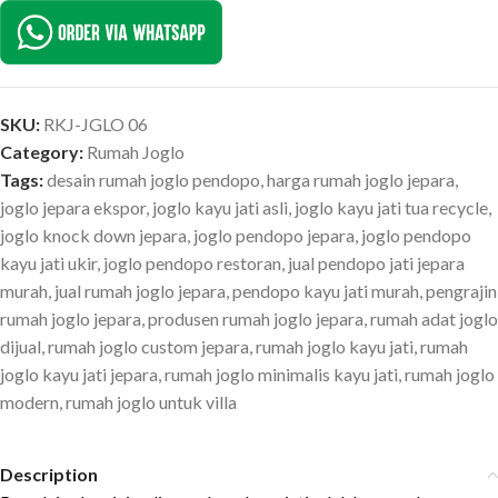
SKU:
RKJ-JGLO 06
Category:
Rumah Joglo
Tags:
desain rumah joglo pendopo
,
harga rumah joglo jepara
,
joglo jepara ekspor
,
joglo kayu jati asli
,
joglo kayu jati tua recycle
,
joglo knock down jepara
,
joglo pendopo jepara
,
joglo pendopo
kayu jati ukir
,
joglo pendopo restoran
,
jual pendopo jati jepara
murah
,
jual rumah joglo jepara
,
pendopo kayu jati murah
,
pengrajin
rumah joglo jepara
,
produsen rumah joglo jepara
,
rumah adat joglo
dijual
,
rumah joglo custom jepara
,
rumah joglo kayu jati
,
rumah
joglo kayu jati jepara
,
rumah joglo minimalis kayu jati
,
rumah joglo
modern
,
rumah joglo untuk villa
Description