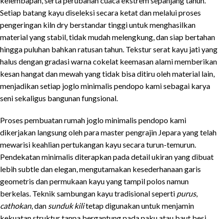
kelembapan, serta perubahan cuaca ekstrem sepanjang tahun.
Setiap batang kayu diseleksi secara ketat dan melalui proses
pengeringan kiln dry berstandar tinggi untuk menghasilkan
material yang stabil, tidak mudah melengkung, dan siap bertahan
hingga puluhan bahkan ratusan tahun. Tekstur serat kayu jati yang
halus dengan gradasi warna cokelat keemasan alami memberikan
kesan hangat dan mewah yang tidak bisa ditiru oleh material lain,
menjadikan setiap joglo minimalis pendopo kami sebagai karya
seni sekaligus bangunan fungsional.
Proses pembuatan rumah joglo minimalis pendopo kami
dikerjakan langsung oleh para master pengrajin Jepara yang telah
mewarisi keahlian pertukangan kayu secara turun-temurun.
Pendekatan minimalis diterapkan pada detail ukiran yang dibuat
lebih subtle dan elegan, mengutamakan kesederhanaan garis
geometris dan permukaan kayu yang tampil polos namun
berkelas. Teknik sambungan kayu tradisional seperti
purus
,
cathokan
, dan
sunduk kili
tetap digunakan untuk menjamin
kekuatan struktur tanpa bergantung pada paku atau baut besi