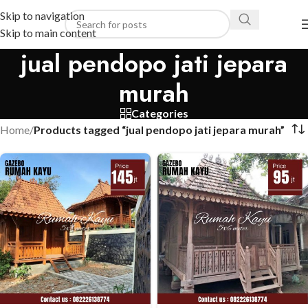
Skip to navigation
Skip to main content
jual pendopo jati jepara
murah
Categories
Home
/
Products tagged “jual pendopo jati jepara murah”